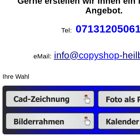
Gerne erstellen wir Ihnen ein 
Angebot.
0713120506
Tel:
info@
copyshop
-hei
eMail:
Ihre Wahl